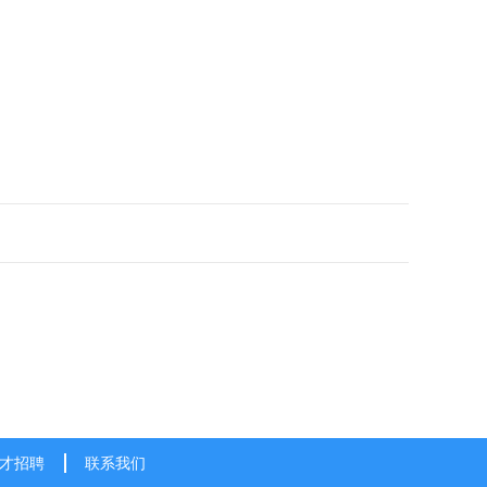
才招聘
联系我们