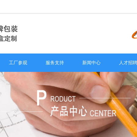
工厂参观
服务支持
新闻中心
人才招