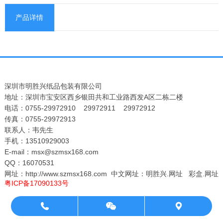
产品详情
深圳市明胜兴纸品包装有限公司
地址：深圳市宝安区西乡银田共和工业路西发A区二栋二楼
电话：0755-29972910 29972911 29972912
传真：0755-29972913
联系人：韦先生
手机：13510929003
E-mail：msx@szmsx168.com
QQ：16070531
网址：
http://www.szmsx168.com
中文网址：
明胜兴.网址
彩盒.网址
粤ICP备17090133号