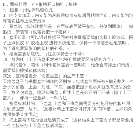
B，面板处理：V V形槽开口槽机，棒铁
c、 围板：用钻床钻磁铁孔
d、内支架加工：内支架为灰板需模切灰板后再粘切丝布，内支架为泡
沫需切丝布上成型泡沫
7，覆盖纸（纸张注意的是，在面板表面被平整包，包侧到固体），贴
贴纸，安装帘（也需要把一个磁体）。
8、盒子组装（可以通过根据不同材料发展需要我们选择上胶方式：围
子上刷原胶 和 胶枪上胶 进行系统组装。保持一个清洁盒在组装时，
为了避免泄漏影响的塑料的外观。）
9、根据需要贴底纸。（注意保持盒子干净）
10、放内托（上下信息不对称的内托 摆放要区分研究方向）
11. 擦拭箱体，箱体（制作箱体需要一定时间，难免会有浮土和污渍，
需要我们擦拭箱体末端）
其次，空间覆盖盒（盒盖垂直）的生产工艺：
天地盖盒子与书型盒的制作的区别在：包式盒的面板被V槽分割为一个
盒子的前脸、上面、后脸、下底，面板把围子包起来就没有成型的盒
子，故名包式盒。地球箱和盖，所述上盖是分开的下部基（除了上下
盖片），使得一些差异，一种方法：
1、密度板材料的上下盖盒 上盖和下底之间需要分别把开好的板料用
白乳胶固定、放干。 (灰板材料上下盖盒可打开“井”字V槽，去掉四角
并用胶带直接固定)
2、把上盖与下底扣合就组装完成了（连体结构上下盖盒子都是需要用
一个连接板把上下盖连接后成型）。